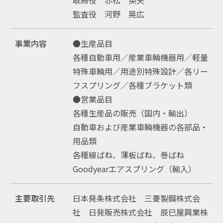
監査役 河野 晃広
事業内容
●生産品目
各種自動車用／産業車輌機器用／軽量
特殊車輌用／用途別特殊設計／各リー
フスプリング／各種ブラケット類
●営業品目
各種生産品の販売（国内・輸出）
自動車および産業車輌機器の各部品・
用品類
各種線ばね、薄板ばね、巻ばね
Goodyearエアスプリング（輸入）
主要取引先
日本発条株式会社 三菱製鋼株式会
社 日発販売株式会社 辰巳屋興業株