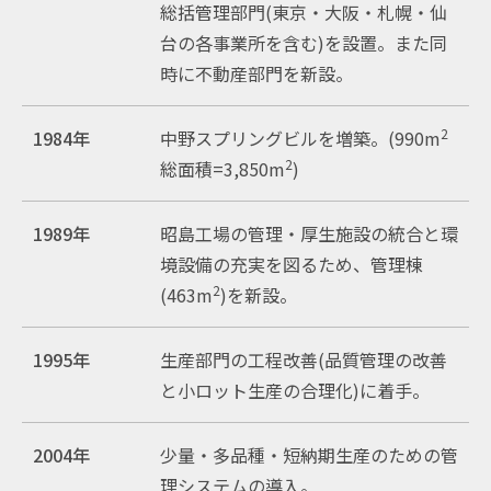
総括管理部門(東京・大阪・札幌・仙
台の各事業所を含む)を設置。また同
時に不動産部門を新設。
2
1984年
中野スプリングビルを増築。(990m
2
総面積=3,850m
)
1989年
昭島工場の管理・厚生施設の統合と環
境設備の充実を図るため、管理棟
2
(463m
)を新設。
1995年
生産部門の工程改善(品質管理の改善
と小ロット生産の合理化)に着手。
2004年
少量・多品種・短納期生産のための管
理システムの導入。